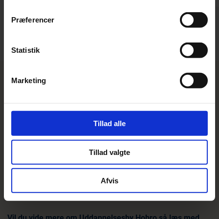
Præferencer
Statistik
Marketing
Tillad alle
Uddannelsesby Hobro
Tillad valgte
Mariagerfjord Kommune
Korsgade 2
Afvis
9500 Hobro
uddannelsesbyhobro@mariagerfjord.dk
Vil du vide mere om Uddannelsesby Hobro så læs med