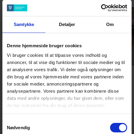
Samtykke
Detaljer
Om
Denne hjemmeside bruger cookies
Vi bruger cookies til at tilpasse vores indhold og
annoncer, til at vise dig funktioner til sociale medier og til
at analysere vores trafik. Vi deler også oplysninger om
din brug af vores hjemmeside med vores partnere inden
Sproghuset
for sociale medier, annonceringspartnere og
Ny i Danmark og over 14 år? Her lærer
analysepartnere. Vores partnere kan kombinere disse
du dansk, matematik, engelsk og
data med andre oplysninger, du har givet dem, eller som
samfundsfag, så du kan bestå
de har indsamlet fra din brug af deres tjenester.
folkeskolens afgangsprøve.
Samtykkevalg
Nødvendig